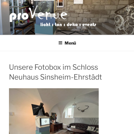
Zum
Inhalt
springen
PROVENUE
licht : ton : deko : events
VERANSTALTUNGSTECHNIK
Menü
Unsere Fotobox im Schloss
Neuhaus Sinsheim-Ehrstädt