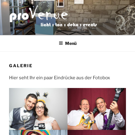
Zum
Inhalt
springen
PROVENUE
licht : ton : deko : events
VERANSTALTUNGSTECHNIK
Menü
GALERIE
Hier seht Ihr ein paar Eindrücke aus der Fotobox