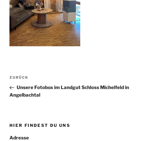
Beitragsnavigation
Vorheriger
ZURÜCK
Beitrag
Unsere Fotobox im Landgut Schloss Michelfeld in
Angelbachtal
HIER FINDEST DU UNS
Adresse