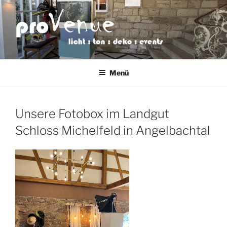
Zum
Inhalt
springen
PROVENUE
licht : ton : deko : events
VERANSTALTUNGSTECHNIK
Menü
Unsere Fotobox im Landgut
Schloss Michelfeld in Angelbachtal